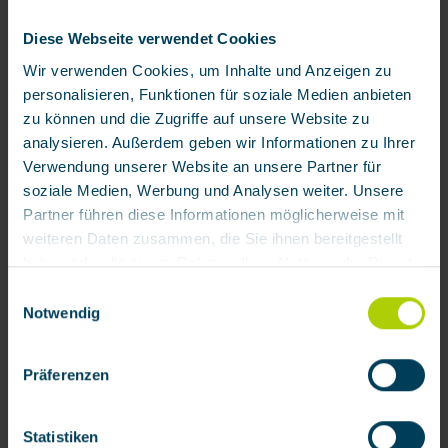
Diese Webseite verwendet Cookies
Wir verwenden Cookies, um Inhalte und Anzeigen zu
Skip product gallery
Accessory
personalisieren, Funktionen für soziale Medien anbieten
zu können und die Zugriffe auf unsere Website zu
analysieren. Außerdem geben wir Informationen zu Ihrer
Verwendung unserer Website an unsere Partner für
soziale Medien, Werbung und Analysen weiter. Unsere
Partner führen diese Informationen möglicherweise mit
weiteren Daten zusammen, die Sie ihnen bereitgestellt
haben oder die sie im Rahmen Ihrer Nutzung der Dienste
gesammelt haben.
Einwilligungsauswahl
Notwendig
Full face mask mod. BRK 820
Mit Klick auf „[Zustimmen / Alles akzeptieren / etc.]“
erteilen Sie Ihre Einwilligung auch in die Weitergabe über
Präferenzen
Ihr Verhalten in unserem Shop an unseren Partner, die
Product number:
111200
shopware AG (Ebbinghoff 10, 48624 Schöppingen,
€148.33 / each
Deutschland), die diese Daten Ihnen nicht persönlich
Statistiken