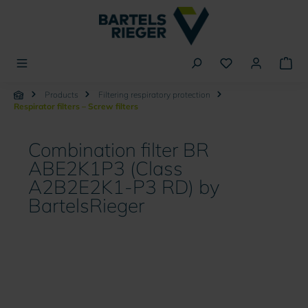
in content
Products
Filtering respiratory protection
Respirator filters – Screw filters
Combination filter BR
ABE2K1P3 (Class
A2B2E2K1-P3 RD) by
BartelsRieger
Skip image gallery