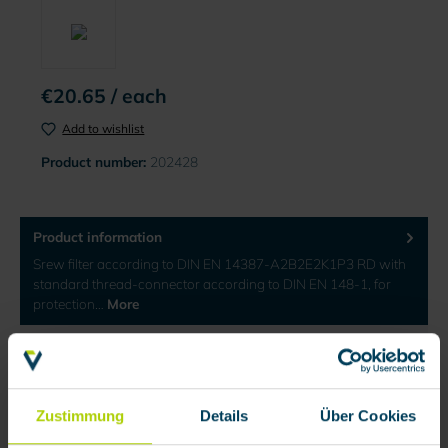
€20.65 / each
Add to wishlist
Product number:
202428
Product information
Srew filter according to DIN EN 14387-A2B2E2K1P3 RD with
standard thread-connector according to DIN EN 148-1, for
protection…
More
Reviews
Documents
Zustimmung
Details
Über Cookies