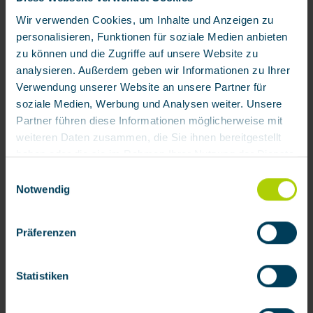
BARIKOS first aid
Wir verwenden Cookies, um Inhalte und Anzeigen zu
Other products
personalisieren, Funktionen für soziale Medien anbieten
zu können und die Zugriffe auf unsere Website zu
Rent & lease
analysieren. Außerdem geben wir Informationen zu Ihrer
Verwendung unserer Website an unsere Partner für
Service
soziale Medien, Werbung und Analysen weiter. Unsere
Partner führen diese Informationen möglicherweise mit
BartelsRieger
weiteren Daten zusammen, die Sie ihnen bereitgestellt
haben oder die sie im Rahmen Ihrer Nutzung der Dienste
gesammelt haben.
Einwilligungsauswahl
Notwendig
Mit Klick auf „[Zustimmen / Alles akzeptieren / etc.]“
erteilen Sie Ihre Einwilligung auch in die Weitergabe über
Präferenzen
Ihr Verhalten in unserem Shop an unseren Partner, die
shopware AG (Ebbinghoff 10, 48624 Schöppingen,
Deutschland), die diese Daten Ihnen nicht persönlich
Statistiken
zuordnen kann, sie aber zu eigenen Zwecken (z.B.
Produktverbesserungen, Marktverhaltensanalysen)