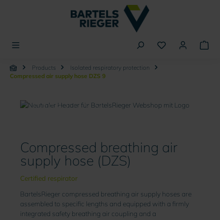
in content
Products
Isolated respiratory protection
Compressed air supply hose DZS 9
Compressed air supply
hose DZS 9
Compressed breathing air
supply hose (DZS)
Certified respirator
BartelsRieger compressed breathing air supply hoses are
assembled to specific lengths and equipped with a firmly
integrated safety breathing air coupling and a