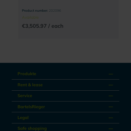
Product number:
202096
Available
€3,505.97 / each
Produkte
Rent & lease
Service
BartelsRieger
Legal
Safe shopping