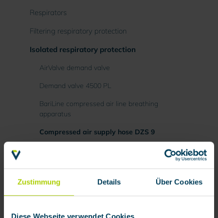
Respirators
Filtering respiratory protection
Isolated respiratory protection
AirValve demand valve
Demand valve 4500 PL
BariLine compressed air line breathing
apparatus
Compressed air supply hose DZS 9
Fresh air hose breathing apparatus
Self-contained breathing apparatus RN
Zustimmung
Details
Über Cookies
Breathing air supply systems
Protective suits
Diese Webseite verwendet Cookies