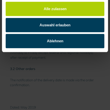
orders):
Alle zulassen
Shipping costs are calculated according to expenditure and
will be communicated by order confirmation.
Auswahl erlauben
3. Delivery times
3.1 Orders on BartelsRieger websites
Ablehnen
Germany and other EU countries: within 3-5 working days
(Monday to Friday except federal and regional holidays)
after receipt of payment.
3.2 Other orders
The notification of the delivery date is made via the order
confirmation.
Dated: May 2019