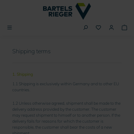
in content
You have 0 wishli
Shipping terms
1. Shipping
1.1 Shipping is exclusively within Germany and to other EU
countries.
1.2 Unless otherwise agreed, shipment shall be made to the
delivery address provided by the customer. The customer
may request shipment to himself or to another person. If the
delivery fails for reasons for which the customer is
responsible, the customer shall bear the costs of a new
shipment.