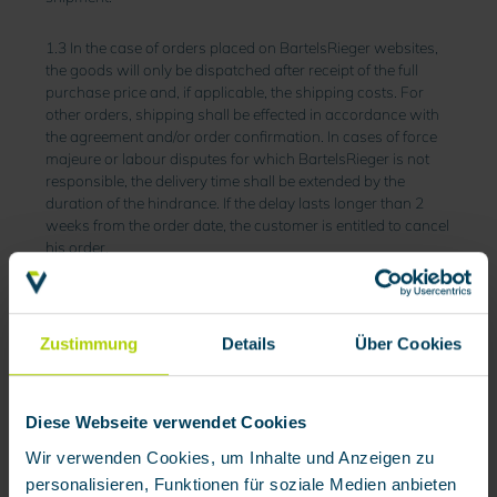
1.3 In the case of orders placed on BartelsRieger websites,
the goods will only be dispatched after receipt of the full
purchase price and, if applicable, the shipping costs. For
other orders, shipping shall be effected in accordance with
the agreement and/or order confirmation. In cases of force
majeure or labour disputes for which BartelsRieger is not
responsible, the delivery time shall be extended by the
duration of the hindrance. If the delay lasts longer than 2
weeks from the order date, the customer is entitled to cancel
his order.
2. Shipping costs
2.1 Germany
Zustimmung
Details
Über Cookies
2.1.1 Online sales channel/processing channel (orders on
BartelsRieger websites):
Diese Webseite verwendet Cookies
Order value under EUR 500:
Flat rate shipping EUR 4.49.
Wir verwenden Cookies, um Inhalte und Anzeigen zu
personalisieren, Funktionen für soziale Medien anbieten