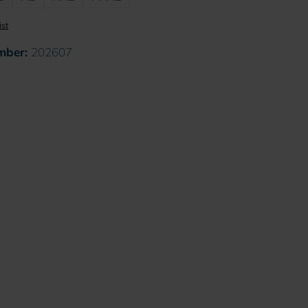
ist
mber:
202607