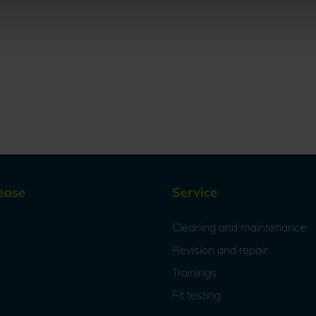
ease
Service
Cleaning and maintenance
Revision and repair
Trainings
Fit testing