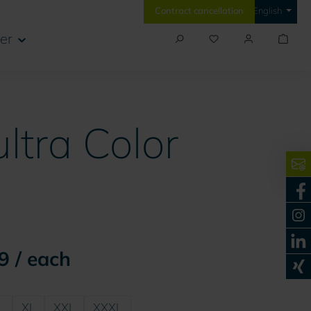
Contract cancellation
English
er
ltra Color
9 / each
L
XL
XXL
XXXL