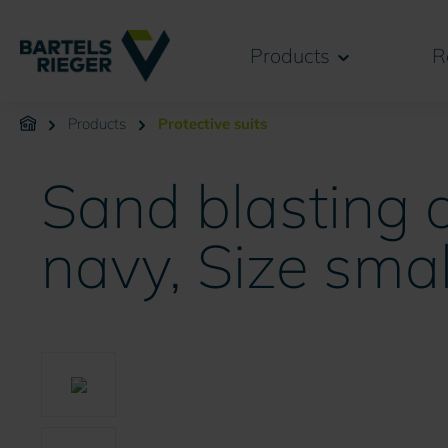
search
Skip to main navigation
Products
R
Products
Protective suits
Sand blasting o
navy, Size smal
Skip image gallery