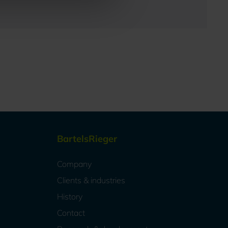
BartelsRieger
Company
Clients & industries
History
Contact