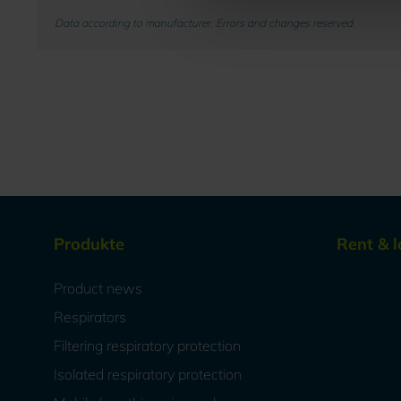
Data according to manufacturer. Errors and changes reserved.
Produkte
Rent & l
Product news
Respirators
Filtering respiratory protection
Isolated respiratory protection