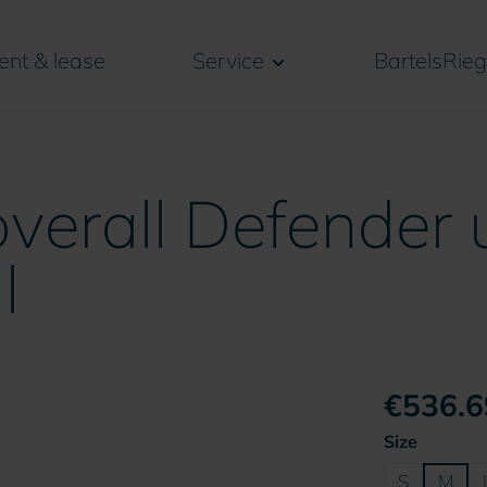
ent & lease
Service
BartelsRieg
verall Defender u
l
€536.6
Select
Size
S
M