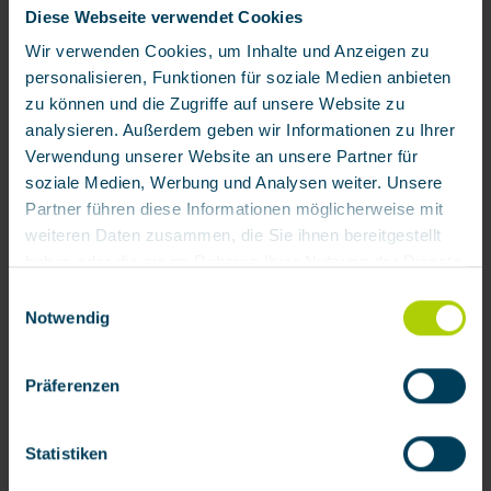
Diese Webseite verwendet Cookies
Wir verwenden Cookies, um Inhalte und Anzeigen zu
personalisieren, Funktionen für soziale Medien anbieten
zu können und die Zugriffe auf unsere Website zu
analysieren. Außerdem geben wir Informationen zu Ihrer
Verwendung unserer Website an unsere Partner für
soziale Medien, Werbung und Analysen weiter. Unsere
Partner führen diese Informationen möglicherweise mit
weiteren Daten zusammen, die Sie ihnen bereitgestellt
haben oder die sie im Rahmen Ihrer Nutzung der Dienste
gesammelt haben.
Einwilligungsauswahl
Notwendig
Mit Klick auf „[Zustimmen / Alles akzeptieren / etc.]“
erteilen Sie Ihre Einwilligung auch in die Weitergabe über
Präferenzen
Ihr Verhalten in unserem Shop an unseren Partner, die
shopware AG (Ebbinghoff 10, 48624 Schöppingen,
Deutschland), die diese Daten Ihnen nicht persönlich
Statistiken
zuordnen kann, sie aber zu eigenen Zwecken (z.B.