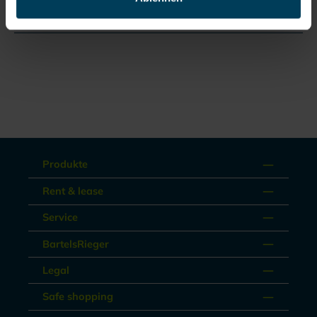
Documents
Produkte
Rent & lease
Service
BartelsRieger
Legal
Safe shopping