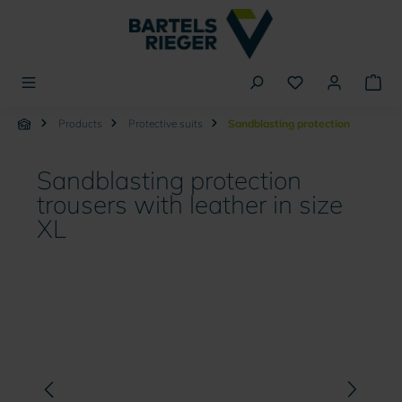
in content
Products
Protective suits
Sandblasting protection
Sandblasting protection
trousers with leather in size
XL
Skip image gallery