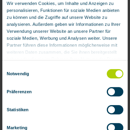
Wir verwenden Cookies, um Inhalte und Anzeigen zu
personalisieren, Funktionen für soziale Medien anbieten
zu können und die Zugriffe auf unsere Website zu
analysieren. Außerdem geben wir Informationen zu Ihrer
Verwendung unserer Website an unsere Partner für
soziale Medien, Werbung und Analysen weiter. Unsere
Partner führen diese Informationen möglicherweise mit
€173.57 / each
weiteren Daten zusammen, die Sie ihnen bereitgestellt
Add to wishlist
haben oder die sie im Rahmen Ihrer Nutzung der Dienste
gesammelt haben.
Einwilligungsauswahl
Product number:
093210
Notwendig
Mit Klick auf „[Zustimmen / Alles akzeptieren / etc.]“
erteilen Sie Ihre Einwilligung auch in die Weitergabe über
Product information
Präferenzen
Ihr Verhalten in unserem Shop an unseren Partner, die
AC 95 continuous flow valve with audible warning device and
shopware AG (Ebbinghoff 10, 48624 Schöppingen,
waist belt made of plastic for the ACS 951 sandblasting
Deutschland), die diese Daten Ihnen nicht persönlich
protecti…
More
Statistiken
zuordnen kann, sie aber zu eigenen Zwecken (z.B.
Reviews
Produktverbesserungen, Marktverhaltensanalysen)
Marketing
verarbeiten darf.