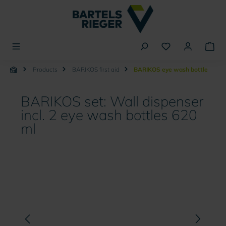
in content
Products
BARIKOS first aid
BARIKOS eye wash bottle
BARIKOS set: Wall dispenser
incl. 2 eye wash bottles 620
ml
Skip image gallery