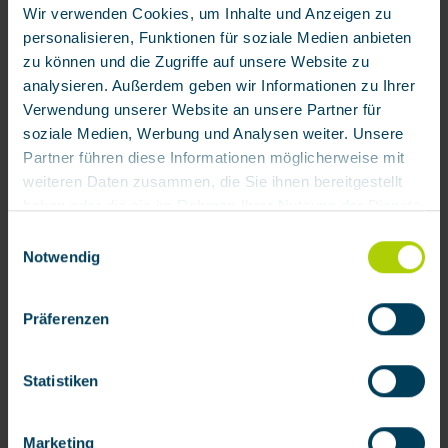
Wir verwenden Cookies, um Inhalte und Anzeigen zu
personalisieren, Funktionen für soziale Medien anbieten
zu können und die Zugriffe auf unsere Website zu
analysieren. Außerdem geben wir Informationen zu Ihrer
Verwendung unserer Website an unsere Partner für
€61.86 / each
soziale Medien, Werbung und Analysen weiter. Unsere
Available
Partner führen diese Informationen möglicherweise mit
weiteren Daten zusammen, die Sie ihnen bereitgestellt
Add to wishlist
haben oder die sie im Rahmen Ihrer Nutzung der Dienste
Product number:
200007
gesammelt haben.
Einwilligungsauswahl
Notwendig
Mit Klick auf „[Zustimmen / Alles akzeptieren / etc.]“
Product information
erteilen Sie Ihre Einwilligung auch in die Weitergabe über
Präferenzen
In the event of an accident, seconds can make all the
Ihr Verhalten in unserem Shop an unseren Partner, die
difference. Fast aid with eye wash bottles is therefore
shopware AG (Ebbinghoff 10, 48624 Schöppingen,
absolutely es…
More
Deutschland), die diese Daten Ihnen nicht persönlich
Statistiken
zuordnen kann, sie aber zu eigenen Zwecken (z.B.
Reviews
Produktverbesserungen, Marktverhaltensanalysen)
Marketing
Documents
verarbeiten darf.