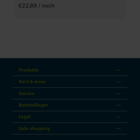
€22.89 / each
Produkte
Rent & lease
Service
BartelsRieger
Legal
Safe shopping