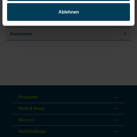
sealEasily adjustable head straps for optimum fitEquipment
cla…
More
Ablehnen
Reviews
Documents
Produkte
Rent & lease
Service
BartelsRieger