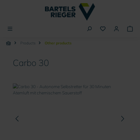
in content
Products
Other products
Carbo 30
Skip image gallery