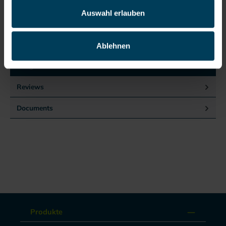
Auswahl erlauben
Product information
30 minutes breathing air for active escape or about 180
Ablehnen
minutes at restWith nose clip and anti-fog gogglesErgonomic
design f…
More
Reviews
Documents
Produkte