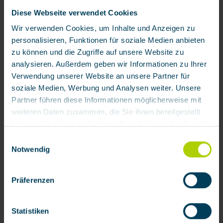
Diese Webseite verwendet Cookies
Skip product gallery
Accessory
Wir verwenden Cookies, um Inhalte und Anzeigen zu
personalisieren, Funktionen für soziale Medien anbieten
zu können und die Zugriffe auf unsere Website zu
analysieren. Außerdem geben wir Informationen zu Ihrer
Verwendung unserer Website an unsere Partner für
soziale Medien, Werbung und Analysen weiter. Unsere
Partner führen diese Informationen möglicherweise mit
weiteren Daten zusammen, die Sie ihnen bereitgestellt
haben oder die sie im Rahmen Ihrer Nutzung der Dienste
gesammelt haben.
Einwilligungsauswahl
Full face mask mod. BRK 820
Notwendig
Mit Klick auf „[Zustimmen / Alles akzeptieren / etc.]“
erteilen Sie Ihre Einwilligung auch in die Weitergabe über
Product number:
111200
Präferenzen
Ihr Verhalten in unserem Shop an unseren Partner, die
€148.33 / each
shopware AG (Ebbinghoff 10, 48624 Schöppingen,
Deutschland), die diese Daten Ihnen nicht persönlich
Statistiken
zuordnen kann, sie aber zu eigenen Zwecken (z.B.