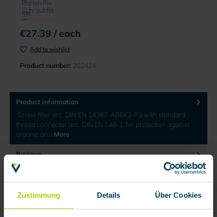
€27.39 / each
Add to wishlist
Product number:
202424
Product information
Screw filter acc. DIN EN 14387-ABEK2-P3 with standard
thread connector acc. DIN EN 148-1, for protection against
organic an…
More
Reviews
Documents
Zustimmung
Details
Über Cookies