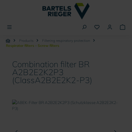
in content
Products
Filtering respiratory protection
Respirator filters – Screw filters
Combination filter BR
A2B2E2K2P3
(ClassA2B2E2K2-P3)
Skip image gallery