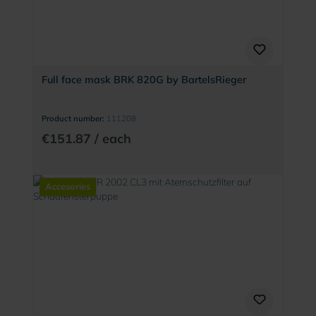
Full face mask BRK 820G by BartelsRieger
Product number:
111208
€151.87 / each
Accesories