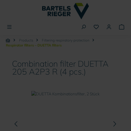
in content
Products
Filtering respiratory protection
Respirator filters – DUETTA filters
Combination filter DUETTA
205 A2P3 R (4 pcs.)
Skip image gallery