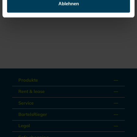
Ablehnen
Documents
Produkte
Rent & lease
Service
BartelsRieger
Legal