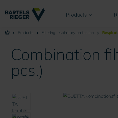
search
Skip to main navigation
Products
R
Products
Filtering respiratory protection
Respirat
Combination f
pcs.)
Skip image gallery