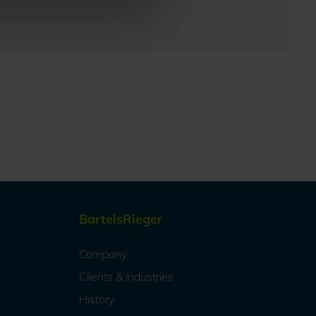
BartelsRieger
Company
Clients & industries
History