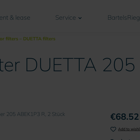
ent & lease
Service
BartelsRieg
or filters – DUETTA filters
ilter DUETTA 20
€68.52
Add to wishl