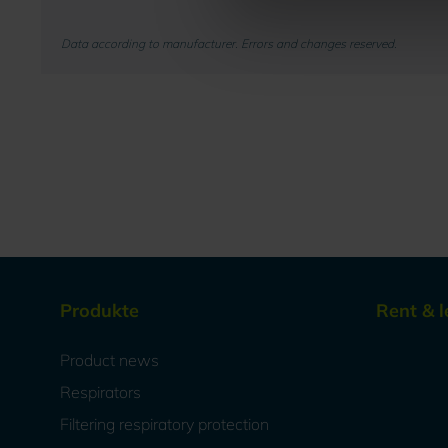
Data according to manufacturer. Errors and changes reserved.
Produkte
Rent & l
Product news
Respirators
Filtering respiratory protection