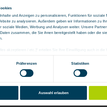
Cookies
nhalte und Anzeigen zu personalisieren, Funktionen für soziale
Website zu analysieren. Außerdem geben wir Informationen zu I
r soziale Medien, Werbung und Analysen weiter. Unsere Partner
 Daten zusammen, die Sie ihnen bereitgestellt haben oder die s
n.
ds with boiling point >
les akzeptieren / etc.]“ erteilen Sie Ihre Einwilligung auch in di
d vapors | E – Acid gases |
Partner, die shopware AG (Ebbinghoff 10, 48624 Schöppingen, D
nia derivatives | P –
h zuordnen kann, sie aber zu eigenen Zwecken (z.B. Produktver
Präferenzen
Statistiken
arbeiten darf.
Auswahl erlauben