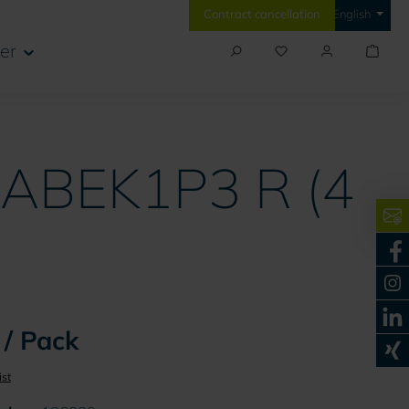
Contract cancellation
English
er
5 ABEK1P3 R (4
 / Pack
ist