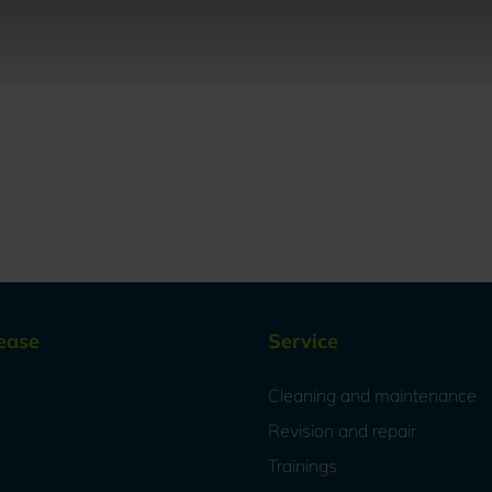
ease
Service
Cleaning and maintenance
Revision and repair
Trainings