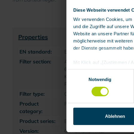
Diese Webseite verwendet 
Wir verwenden Cookies, um I
und die Zugriffe auf unsere 
Website an unsere Partner fü
Properties
möglicherweise mit weiteren
der Dienste gesammelt habe
EN standard:
EN 14387
Filter section:
A – Vapors of organic compoun
Mit Klick auf „[Zustimmen / Al
65 ° C | B – Inorganic gases an
in unserem Shop an unseren 
Einwilligungsauswahl
K – Ammonia and organic ammo
Daten Ihnen nicht persönlic
Notwendig
Particles
Marktverhaltensanalysen) ver
Filter type:
Combination filter
Product
Respiratory filter
category:
Ablehnen
Product series:
Bayonet filters
Version:
Combination filter