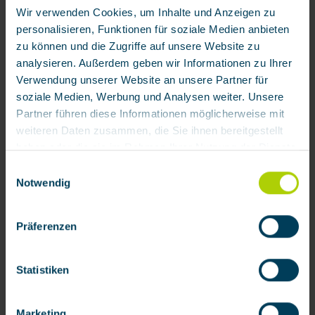
Wir verwenden Cookies, um Inhalte und Anzeigen zu
personalisieren, Funktionen für soziale Medien anbieten
zu können und die Zugriffe auf unsere Website zu
analysieren. Außerdem geben wir Informationen zu Ihrer
Verwendung unserer Website an unsere Partner für
soziale Medien, Werbung und Analysen weiter. Unsere
Partner führen diese Informationen möglicherweise mit
weiteren Daten zusammen, die Sie ihnen bereitgestellt
haben oder die sie im Rahmen Ihrer Nutzung der Dienste
gesammelt haben.
€118.20 / each
Einwilligungsauswahl
Notwendig
Available
Mit Klick auf „[Zustimmen / Alles akzeptieren / etc.]“
Add to wishlist
erteilen Sie Ihre Einwilligung auch in die Weitergabe über
Präferenzen
Product number:
202390
Ihr Verhalten in unserem Shop an unseren Partner, die
shopware AG (Ebbinghoff 10, 48624 Schöppingen,
Deutschland), die diese Daten Ihnen nicht persönlich
Statistiken
zuordnen kann, sie aber zu eigenen Zwecken (z.B.
Product information
Produktverbesserungen, Marktverhaltensanalysen)
Emergency Resuscitator DH Adult Mask 4+5 and Reservoir
Marketing