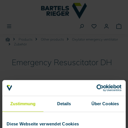
in content
Products
Other products
Oxylator emergency ventilator
Zubehör
Emergency Resuscitator DH
Skip image gallery
Zustimmung
Details
Über Cookies
Diese Webseite verwendet Cookies