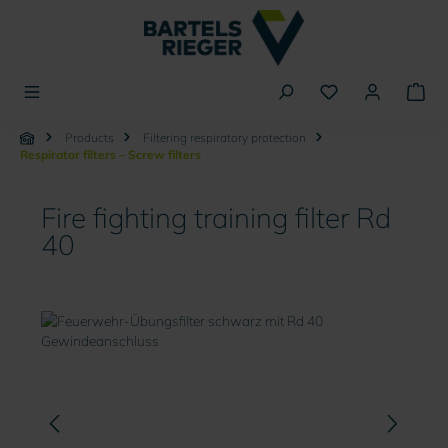
in content
Products
Filtering respiratory protection
Respirator filters – Screw filters
Fire fighting training filter Rd
40
Skip image gallery