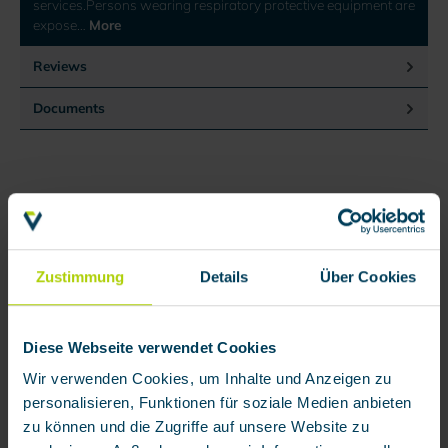
services.Persons wearing respiratory protective equipment are
expose…
More
Reviews
Documents
Skip product gallery
Accessory
Zustimmung
Details
Über Cookies
Diese Webseite verwendet Cookies
Wir verwenden Cookies, um Inhalte und Anzeigen zu
personalisieren, Funktionen für soziale Medien anbieten
zu können und die Zugriffe auf unsere Website zu