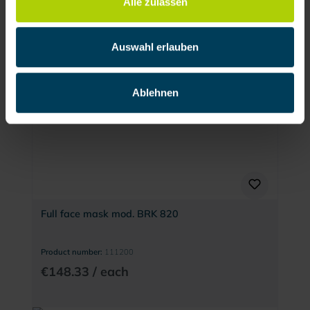
Alle zulassen
Product number:
111400
€113.32 / each
Auswahl erlauben
Ablehnen
Full face mask mod. BRK 820
Product number:
111200
€148.33 / each