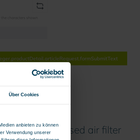
r the characters shown
ieger.productDetail.articleRequest.formSubmitText
ist
mber:
202322
Über Cookies
 Medien anbieten zu können
I with compressed air filter
hrer Verwendung unserer
 führen diese Informationen