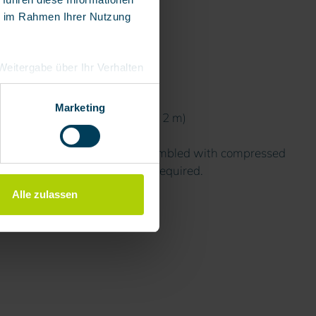
ie im Rahmen Ihrer Nutzung
e Weitergabe über Ihr Verhalten
eutschland), die diese
besserungen,
Marketing
h AK2 coupling system (length 2 m)
al sounds < 3.5 bar)
g the manual hose reel (pre-assembled with compressed
ty person and other users as required.
Alle zulassen