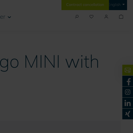
Contract cancellation
English
er
2go MINI with