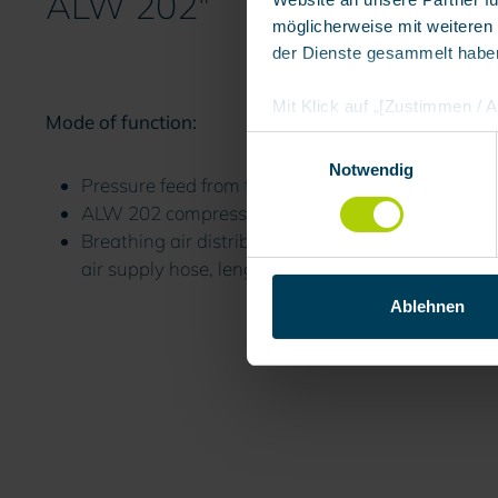
ALW 202"
möglicherweise mit weiteren
der Dienste gesammelt habe
Mit Klick auf „[Zustimmen / Al
Mode of function:
in unserem Shop an unseren 
Einwilligungsauswahl
Daten Ihnen nicht persönlic
Notwendig
Pressure feed from the operating network via a 
Marktverhaltensanalysen) ver
ALW 202 compressed air filter with upstream warn
Breathing air distribution manifold with four AK
air supply hose, length 30 m, AK 2 coupling syste
Ablehnen