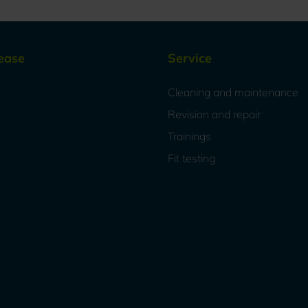
ease
Service
Cleaning and maintenance
Revision and repair
Trainings
Fit testing