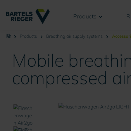
search
Skip to main navigation
Products
R
Products
Breathing air supply systems
Accessori
Mobile breathin
compressed air
Skip image gallery