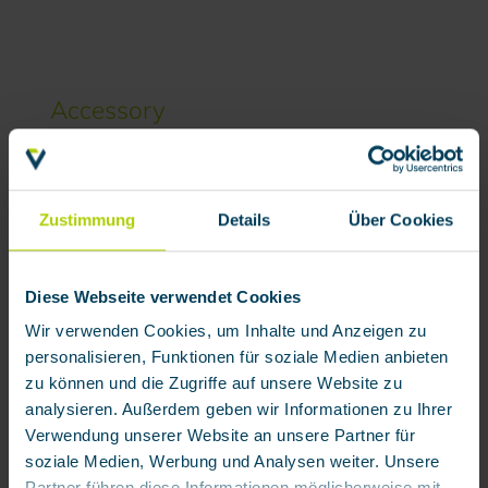
Skip product gallery
Accessory
Zustimmung
Details
Über Cookies
Diese Webseite verwendet Cookies
Wir verwenden Cookies, um Inhalte und Anzeigen zu
personalisieren, Funktionen für soziale Medien anbieten
Full face mask mod. BRK 820
zu können und die Zugriffe auf unsere Website zu
analysieren. Außerdem geben wir Informationen zu Ihrer
Verwendung unserer Website an unsere Partner für
Product number:
111200
soziale Medien, Werbung und Analysen weiter. Unsere
€148.33 / each
Partner führen diese Informationen möglicherweise mit