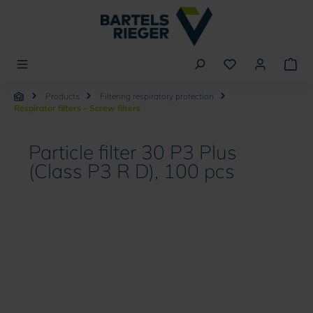
in content
Products
Filtering respiratory protection
Respirator filters – Screw filters
Particle filter 30 P3 Plus
(Class P3 R D), 100 pcs
Skip image gallery