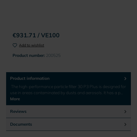
€931.71 / VE100
Add to wishlist
Product number:
200525
Product information
The high-performance particle filter 30 P3 Plus is designed for
use in areas contaminated by dusts and aerosols. It has a p…
More
Reviews
Documents