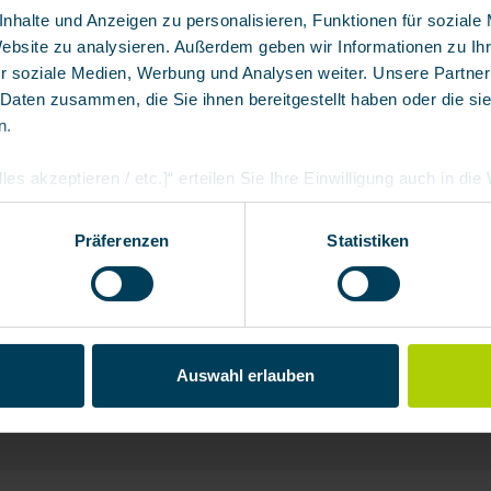
nhalte und Anzeigen zu personalisieren, Funktionen für soziale
Website zu analysieren. Außerdem geben wir Informationen zu I
r soziale Medien, Werbung und Analysen weiter. Unsere Partner
 Daten zusammen, die Sie ihnen bereitgestellt haben oder die s
n.
les akzeptieren / etc.]“ erteilen Sie Ihre Einwilligung auch in di
Partner, die shopware AG (Ebbinghoff 10, 48624 Schöppingen, D
h zuordnen kann, sie aber zu eigenen Zwecken (z.B. Produktver
Präferenzen
Statistiken
arbeiten darf.
Auswahl erlauben