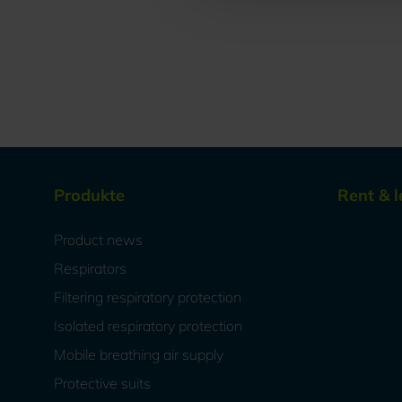
Produkte
Rent & l
Product news
Respirators
Filtering respiratory protection
Isolated respiratory protection
Mobile breathing air supply
Protective suits