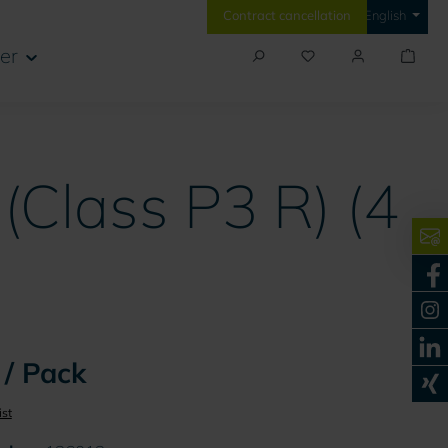
Contract cancellation
English
er
(Class P3 R) (4
 / Pack
ist