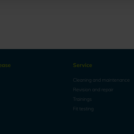
ease
Service
Cleaning and maintenance
Revision and repair
Trainings
Fit testing