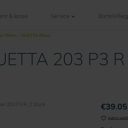
ent & lease
Service
BartelsRieg
or filters – DUETTA filters
 DUETTA 203 P3 R 
€39.05
Add to wishl