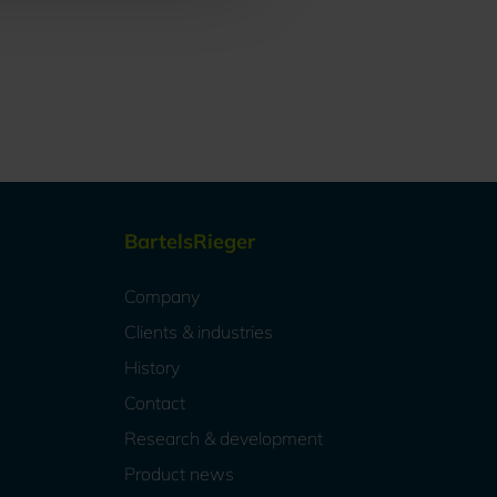
BartelsRieger
Company
Clients & industries
History
Contact
Research & development
Product news