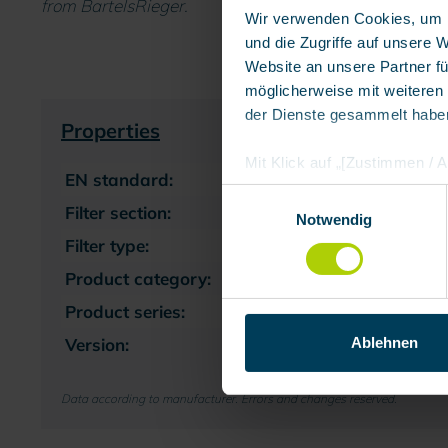
from BartelsRieger.
Wir verwenden Cookies, um I
und die Zugriffe auf unsere 
Website an unsere Partner fü
möglicherweise mit weiteren
der Dienste gesammelt habe
Properties
Mit Klick auf „[Zustimmen / Al
EN standard:
EN 143:2000
in unserem Shop an unseren 
Einwilligungsauswahl
Daten Ihnen nicht persönlic
Filter section:
P – Particles
Notwendig
Marktverhaltensanalysen) ver
Filter type:
Particle filter
Product category:
Respiratory filter
Product series:
Bayonet filters
Ablehnen
Version:
Particle filter
Data according to manufacturer. Errors and changes reserved.