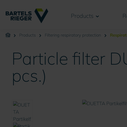
search
Skip to main navigation
Products
R
Products
Filtering respiratory protection
Respirat
Particle filter
pcs.)
Skip image gallery