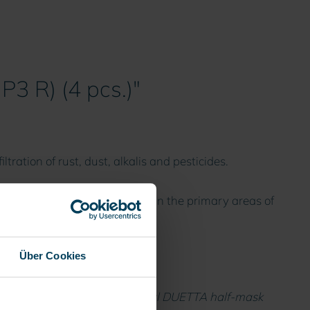
P3 R) (4 pcs.)"
ltration of rust, dust, alkalis and pesticides.
tes of operation can be found in the primary areas of
Über Cookies
shown corresponds to the original DUETTA half-mask