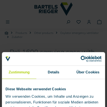
in content
Products
Other products
Oxylator emergency ventilator
Zubehör
Peli 1600 carrying case with
foam insert for Oxylator
Zustimmung
Details
Über Cookies
Skip image gallery
Diese Webseite verwendet Cookies
Wir verwenden Cookies, um Inhalte und Anzeigen zu
personalisieren, Funktionen für soziale Medien anbieten