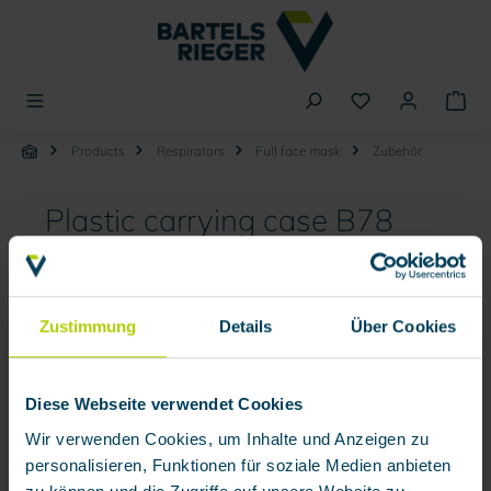
in content
Products
Respirators
Full face mask
Zubehör
Plastic carrying case B78
Skip image gallery
Zustimmung
Details
Über Cookies
Diese Webseite verwendet Cookies
Wir verwenden Cookies, um Inhalte und Anzeigen zu
personalisieren, Funktionen für soziale Medien anbieten