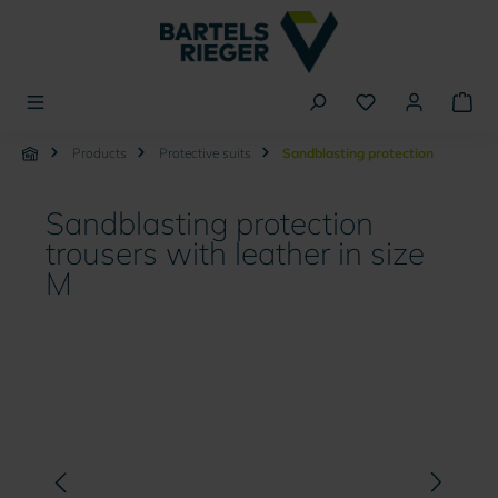
in content
Products
Protective suits
Sandblasting protection
Sandblasting protection
trousers with leather in size
M
Skip image gallery