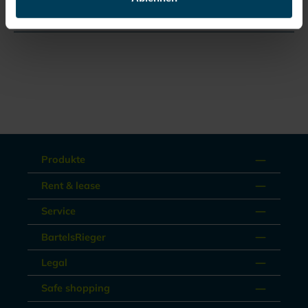
Documents
Produkte
Rent & lease
Service
BartelsRieger
Legal
Safe shopping