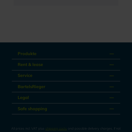
Produkte
Rent & lease
Service
BartelsRieger
Legal
Safe shopping
All prices incl. VAT plus
shipping costs
and possible delivery charges, if not