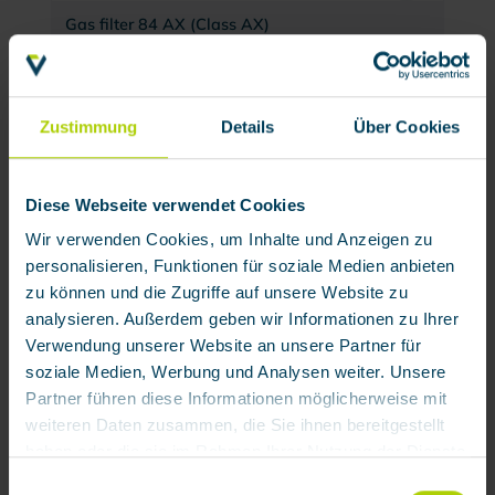
Gas filter 84 AX (Class AX)
Product number:
920850
€18.40 / each
Zustimmung
Details
Über Cookies
Accesories
Diese Webseite verwendet Cookies
Wir verwenden Cookies, um Inhalte und Anzeigen zu
personalisieren, Funktionen für soziale Medien anbieten
zu können und die Zugriffe auf unsere Website zu
analysieren. Außerdem geben wir Informationen zu Ihrer
Verwendung unserer Website an unsere Partner für
soziale Medien, Werbung und Analysen weiter. Unsere
Partner führen diese Informationen möglicherweise mit
Particle filter 24 P2 (Class P2 R), 5 pcs.
weiteren Daten zusammen, die Sie ihnen bereitgestellt
haben oder die sie im Rahmen Ihrer Nutzung der Dienste
gesammelt haben.
Product number:
922300
Einwilligungsauswahl