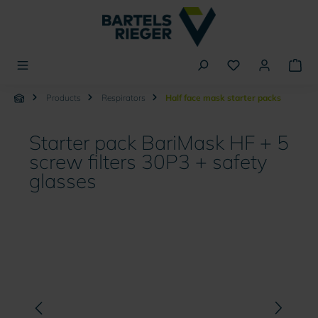
in content
Products
Respirators
Half face mask starter packs
Starter pack BariMask HF + 5
screw filters 30P3 + safety
glasses
Skip image gallery