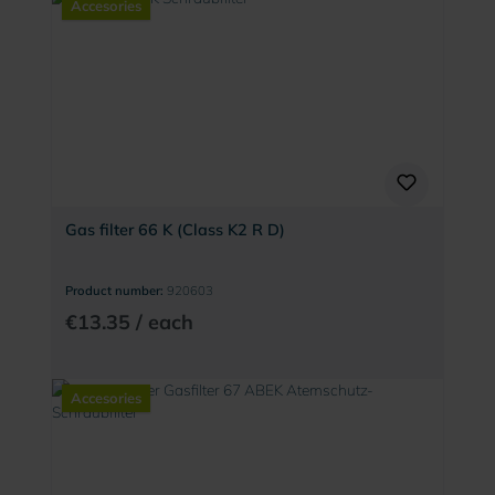
Accesories
Gas filter 66 K (Class K2 R D)
Product number:
920603
€13.35 / each
Accesories