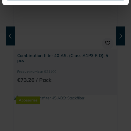
Combination filter 40 ASt (Class A1P3 R D), 5
pcs
Product number:
924100
€73.26 / Pack
Accesories