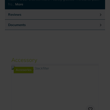
fro…
More
Reviews
Documents
Skip product gallery
Accessory
Accesories