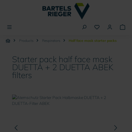
in content
Products
Respirators
Half face mask starter packs
Starter pack half face mask
DUETTA + 2 DUETTA ABEK
filters
Skip image gallery