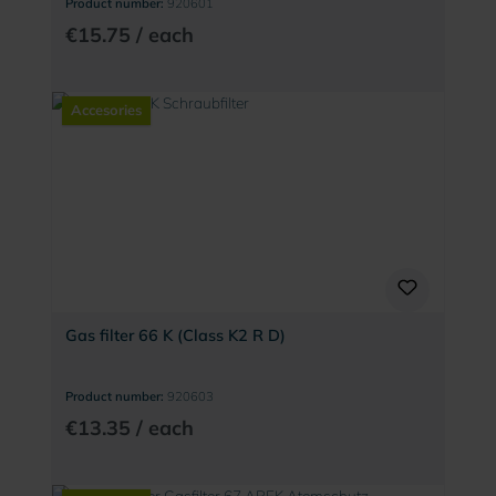
Product number:
920601
€15.75 / each
Accesories
Gas filter 66 K (Class K2 R D)
Product number:
920603
€13.35 / each