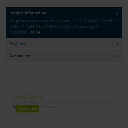
Product information
Respiratory protection starter pack: DUETTA half face mask + 2
DUETTA ABEK filtersWith the DUETTA starter pack -
consisting…
More
Reviews
Documents
Skip product gallery
Accessory
Accesories