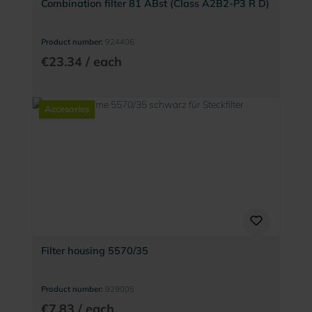
Combination filter 81 ABst (Class A2B2-P3 R D)
Product number:
924406
€23.34 / each
Accesories
Filter housing 5570/35
Product number:
929005
€7.83 / each