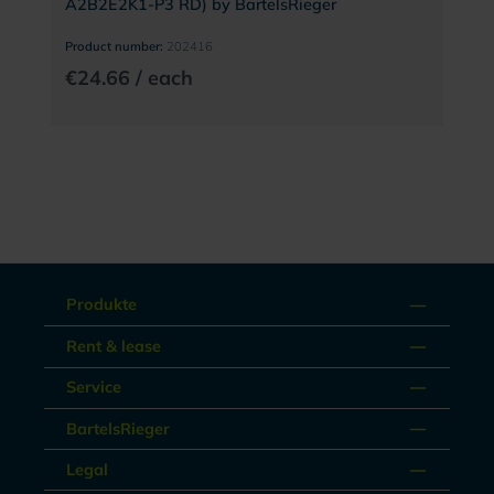
A2B2E2K1-P3 RD) by BartelsRieger
Product number:
202416
€24.66 / each
Produkte
Rent & lease
Service
BartelsRieger
Legal