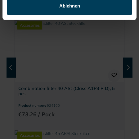
€38.87 / Pack
Ablehnen
Accesories
Combination filter 40 ASt (Class A1P3 R D), 5
pcs
Product number:
924100
€73.26 / Pack
Accesories