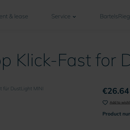
ent & lease
Service
BartelsRieg
op Klick-Fast for
€26.64
Add to wishl
Product nu