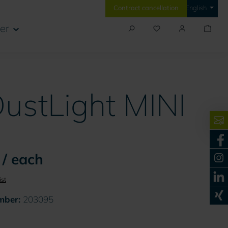
Contract cancellation
English
er
 DustLight MINI
 / each
ist
mber:
203095