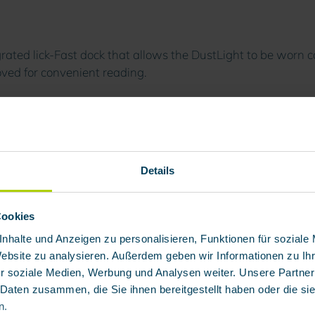
grated lick-Fast dock that allows the DustLight to be worn 
oved for convenient reading.
Details
 Klick-Fast for DustLight MINI
Cookies
nhalte und Anzeigen zu personalisieren, Funktionen für soziale
Website zu analysieren. Außerdem geben wir Informationen zu I
r soziale Medien, Werbung und Analysen weiter. Unsere Partner
 Daten zusammen, die Sie ihnen bereitgestellt haben oder die s
n.