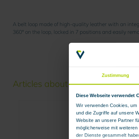
A belt loop made of high-quality leather with an inte
360° on the loop, locked in 7 positions and easily rem
Zustimmung
Articles about Leather belt loop
Diese Webseite verwendet 
Wir verwenden Cookies, um I
und die Zugriffe auf unsere 
Website an unsere Partner fü
möglicherweise mit weiteren
der Dienste gesammelt habe