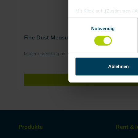
Mit Klick auf „[Zustimmen / Al
in unserem Shop an unseren 
Einwilligungsauswahl
Daten Ihnen nicht persönlic
Notwendig
Marktverhaltensanalysen) ver
Fine Dust Measurement and Breathing Air M
Modern breathing air monitoring and mobile fine dust mea
Ablehnen
Produkte
Rent & l