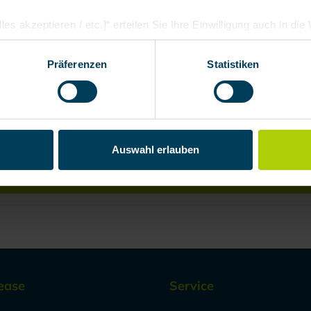
les akzeptieren / etc.]“ erteilen Sie Ihre Einwilligung auch in di
Partner, die shopware AG (Ebbinghoff 10, 48624 Schöppingen, D
h zuordnen kann, sie aber zu eigenen Zwecken (z.B. Produktver
Präferenzen
Statistiken
arbeiten darf.
onitoring in Industry
surement systems help companies identify hazards at an early stage an
Auswahl erlauben
Read Article
ease
Service