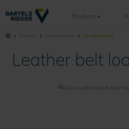
search
Skip to main navigation
Products
R
Products
Other products
Air monitoring
Leather belt lo
Skip image gallery