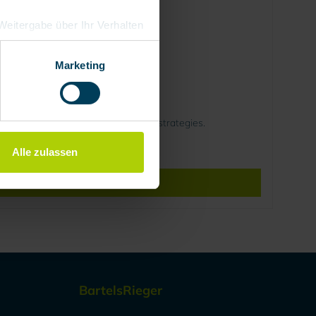
e Weitergabe über Ihr Verhalten
eutschland), die diese
besserungen,
Marketing
d optimise respiratory protection strategies.
Alle zulassen
BartelsRieger