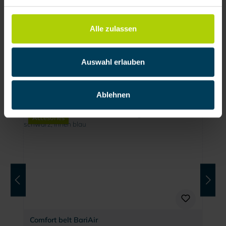
Alle zulassen
Head spider with air supply
Auswahl erlauben
Product number:
202298
€132.51 / each
Ablehnen
Accesories
Comfort belt BariAir