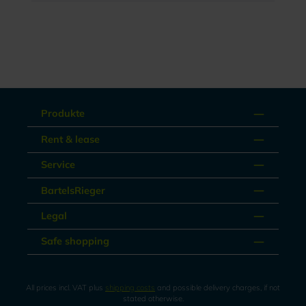
Produkte
Rent & lease
Service
BartelsRieger
Legal
Safe shopping
All prices incl. VAT plus
shipping costs
and possible delivery charges, if not
stated otherwise.