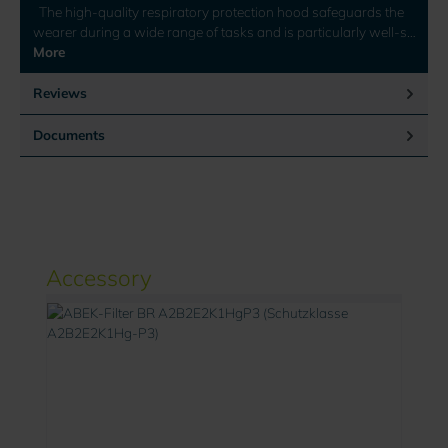
The high-quality respiratory protection hood safeguards the
wearer during a wide range of tasks and is particularly well-s…
More
Reviews
Documents
Skip product gallery
Accessory