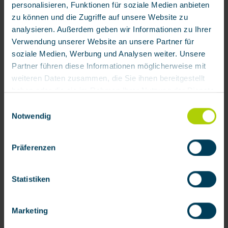
personalisieren, Funktionen für soziale Medien anbieten
zu können und die Zugriffe auf unsere Website zu
analysieren. Außerdem geben wir Informationen zu Ihrer
Verwendung unserer Website an unsere Partner für
soziale Medien, Werbung und Analysen weiter. Unsere
Partner führen diese Informationen möglicherweise mit
weiteren Daten zusammen, die Sie ihnen bereitgestellt
Particle filter 30 P3 Plus (Class P3 R D), 100 pcs
haben oder die sie im Rahmen Ihrer Nutzung der Dienste
gesammelt haben.
Einwilligungsauswahl
Notwendig
Product number:
200525
Mit Klick auf „[Zustimmen / Alles akzeptieren / etc.]“
€931.71 / VE100
erteilen Sie Ihre Einwilligung auch in die Weitergabe über
Präferenzen
Ihr Verhalten in unserem Shop an unseren Partner, die
shopware AG (Ebbinghoff 10, 48624 Schöppingen,
Accesories
Deutschland), die diese Daten Ihnen nicht persönlich
Statistiken
zuordnen kann, sie aber zu eigenen Zwecken (z.B.
Produktverbesserungen, Marktverhaltensanalysen)
Marketing
verarbeiten darf.